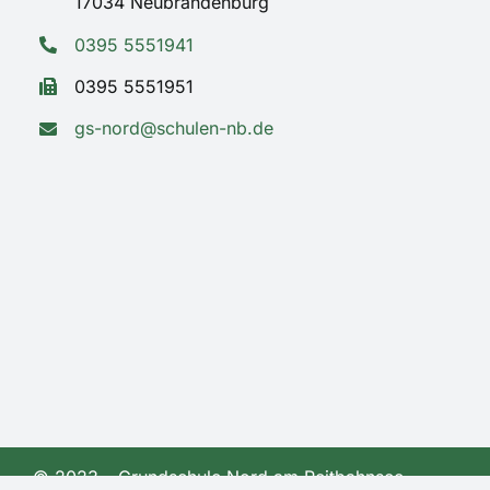
17034 Neubrandenburg
0395 5551941
0395 5551951
gs-nord@schulen-nb.de
© 2023 – Grundschule Nord am Reitbahnsee