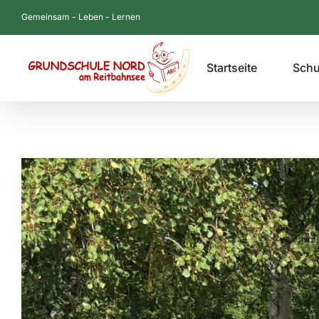
Zum
Gemeinsam - Leben - Lernen
Inhalt
springen
Startseite
Schu
Zeige
grösseres
Bild