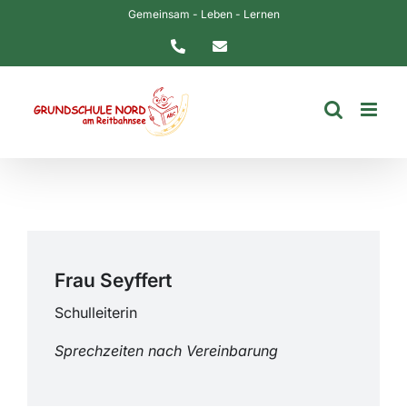
Zum
Gemeinsam - Leben - Lernen
Inhalt
Telefon
E-
springen
Mail
Frau Seyffert
Schulleiterin
Sprechzeiten nach Vereinbarung