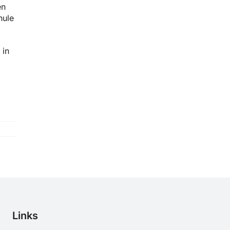
en
hule
 in
Links