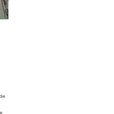
die
re