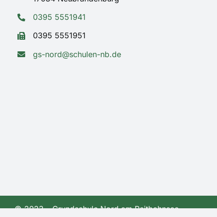
0395 5551941
0395 5551951
gs-nord@schulen-nb.de
© 2023 – Grundschule Nord am Reitbahnsee