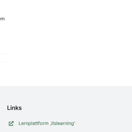
.
dem
Links
Lernplattform ‚itslearning‘